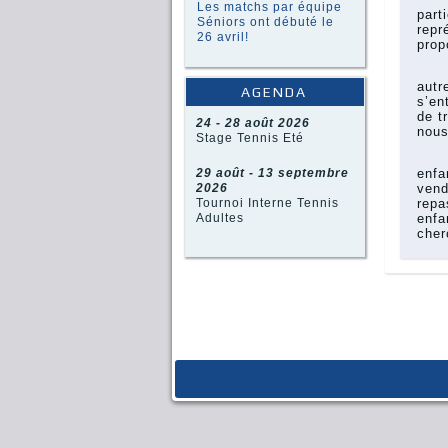
Les matchs par équipe
part
Séniors ont débuté le
repr
26 avril!
prop
Pour
autr
AGENDA
s’en
de t
24 - 28 août 2026
nous
Stage Tennis Eté
Enf
enfa
29 août - 13 septembre
vend
2026
repa
Tournoi Interne Tennis
enfa
Adultes
cher