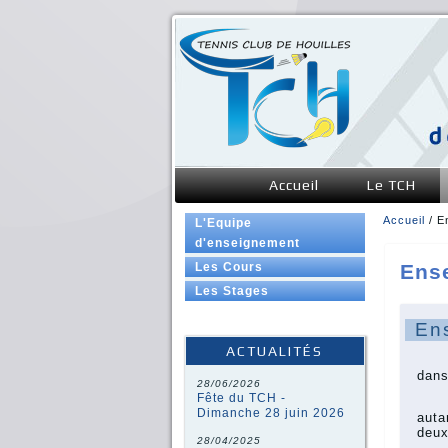
Accueil
Le TCH
Accueil
/ E
L'Equipe
Vous ê
d'enseignement
Ens
Les Cours
Les Stages
En
ACTUALITÉS
Le T
dans
28/06/2026
Fête du TCH -
- L
Dimanche 28 juin 2026
auta
deux
28/04/2025
- L