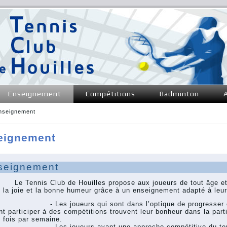
Enseignement
Compétitions
Badminton
nseignement
tes ici
eignement
seignement
ennis Club de Houilles propose aux joueurs de tout âge et d
 la joie et la bonne humeur grâce à un enseignement adapté à leur
es joueurs qui sont dans l’optique de progresser et de 
nt participer à des compétitions trouvent leur bonheur dans la partie
 fois par semaine.
es joueurs ayant une approche compétitive du tennis on